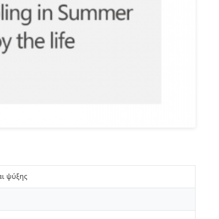
αι ψύξης