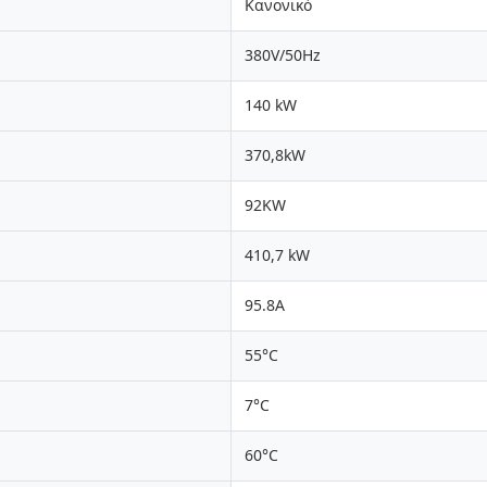
Κανονικό
380V/50Hz
140 kW
370,8kW
92KW
410,7 kW
95.8Α
55°C
7°C
60°C