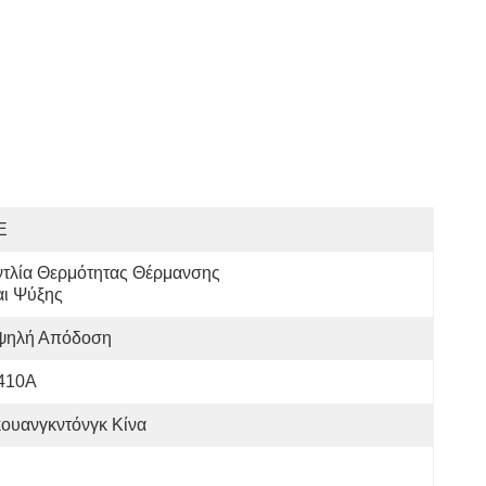
E
τλία Θερμότητας Θέρμανσης 
αι Ψύξης
ψηλή Απόδοση
410A
ουανγκντόνγκ Κίνα