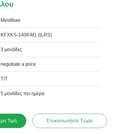
λλου
Meidibao
KFXKS-140II-M1 ((LRS)
3 μονάδες
negotiate a price
T/T
5 μονάδες την ημέρα
ερη Τιμή
Επικοινωνήστε Τώρα