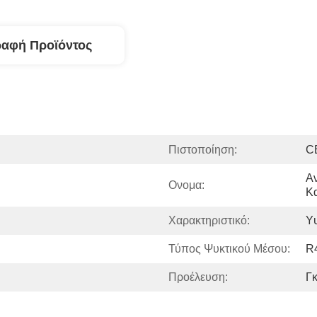
ραφή Προϊόντος
Πιστοποίηση:
C
Αν
Ονομα:
Κ
Χαρακτηριστικό:
Υ
Τύπος Ψυκτικού Μέσου:
R
Προέλευση:
Γκ