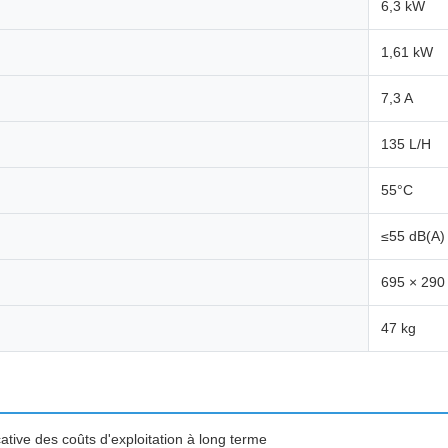
6,3 kW
1,61 kW
7,3 A
135 L/H
55°C
≤55 dB(A)
695 × 290
47 kg
ative des coûts d'exploitation à long terme