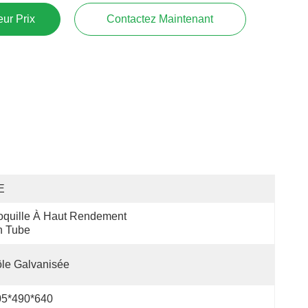
ur Prix
Contactez Maintenant
E
quille À Haut Rendement 
n Tube
le Galvanisée
05*490*640