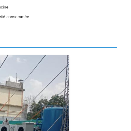
scine.
ricité consommée