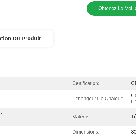
Obtenez Le Meille
ption Du Produit
Certification:
C
Co
Échangeur De Chaleur:
E
 
Matériel:
Tô
Dimensions:
8