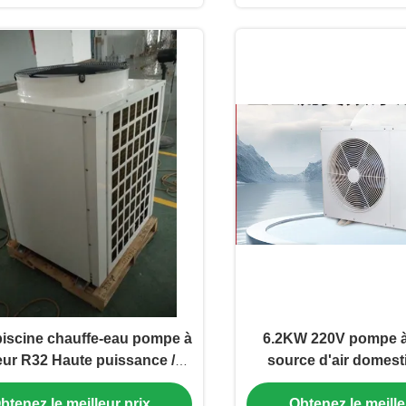
iscine chauffe-eau pompe à
6.2KW 220V pompe à
eur R32 Haute puissance /
source d'air domest
efficacité
piscine intéri
btenez le meilleur prix
Obtenez le meille