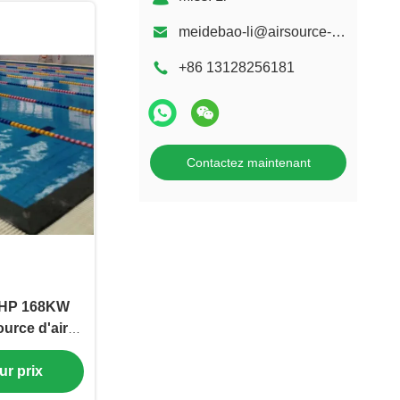
meidebao-li@airsource-heatingpump.com
+86 13128256181
Contactez maintenant
40HP 168KW
urce d'air
es
ur prix