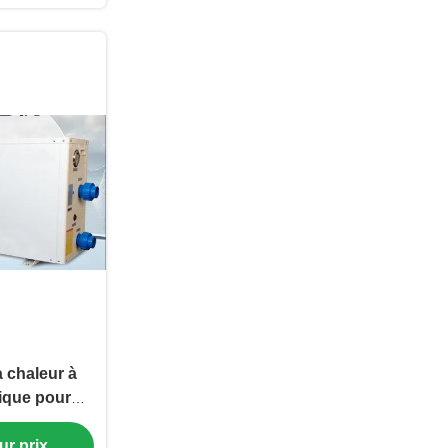
 chaleur à
ique pour
eure
ur prix