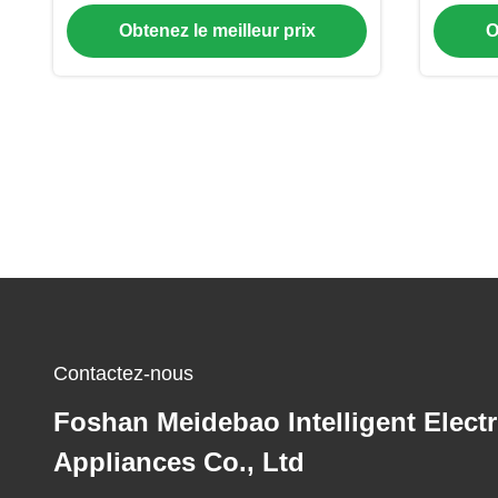
faible bruit 3N/220V/60HZ
Obtenez le meilleur prix
O
Contactez-nous
Foshan Meidebao Intelligent Electr
Appliances Co., Ltd