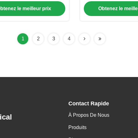
performances p
btenez le meilleur prix
Obtenez le meille
1
2
3
4
Contact Rapide
À Propos De Nous
ical
Produits