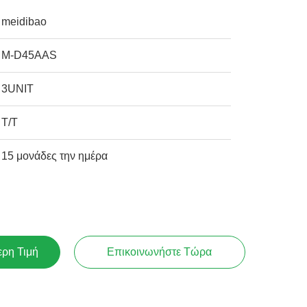
meidibao
M-D45AAS
3UNIT
T/T
15 μονάδες την ημέρα
ερη Τιμή
Επικοινωνήστε Τώρα