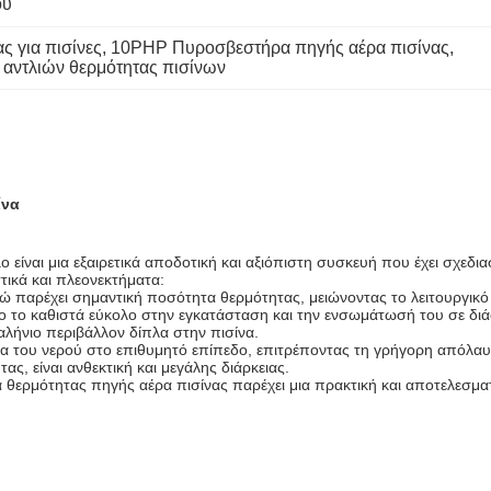
ου
ς για πισίνες
, 
10PHP Πυροσβεστήρα πηγής αέρα πισίνας
, 
αντλιών θερμότητας πισίνων
ίνα
 είναι μια εξαιρετικά αποδοτική και αξιόπιστη συσκευή που έχει σχεδιασ
τικά και πλεονεκτήματα:
νώ παρέχει σημαντική ποσότητα θερμότητας, μειώνοντας το λειτουργικό
 το καθιστά εύκολο στην εγκατάσταση και την ενσωμάτωσή του σε διάφ
αλήνιο περιβάλλον δίπλα στην πισίνα.
α του νερού στο επιθυμητό επίπεδο, επιτρέποντας τη γρήγορη απόλαυ
ς, είναι ανθεκτική και μεγάλης διάρκειας.
ντλία θερμότητας πηγής αέρα πισίνας παρέχει μια πρακτική και αποτελεσ