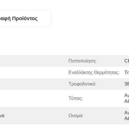
ραφή Προϊόντος
Πιστοποίηση:
C
Εναλλάκτης Θερμότητας:
Τι
Τροφοδοτικό:
3
Αν
Τύπος:
Α
Αν
να
Ονομα:
Αέ