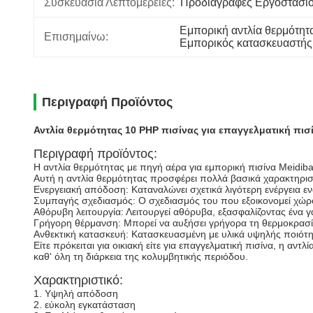
Συσκευασία Λεπτομέρειες:
Προδιαγραφές Εργοστασί
Εμπορική αντλία θερμότητα
Επισημαίνω:
Εμπορικός κατασκευαστής 
Περιγραφή Προϊόντος
Αντλία θερμότητας 10 PHP πισίνας για επαγγελματική πισ
Περιγραφή προϊόντος:
Η αντλία θερμότητας με πηγή αέρα για εμπορική πισίνα Meidibao
Αυτή η αντλία θερμότητας προσφέρει πολλά βασικά χαρακτηρισ
Ενεργειακή απόδοση: Καταναλώνει σχετικά λιγότερη ενέργεια ε
Συμπαγής σχεδιασμός: Ο σχεδιασμός του που εξοικονομεί χώρο
Αθόρυβη λειτουργία: Λειτουργεί αθόρυβα, εξασφαλίζοντας ένα γ
Γρήγορη θέρμανση: Μπορεί να αυξήσει γρήγορα τη θερμοκρασί
Ανθεκτική κατασκευή: Κατασκευασμένη με υλικά υψηλής ποιότητα
Είτε πρόκειται για οικιακή είτε για επαγγελματική πισίνα, η α
καθ' όλη τη διάρκεια της κολυμβητικής περιόδου.
Χαρακτηριστικό:
1. Υψηλή απόδοση
2. εύκολη εγκατάσταση