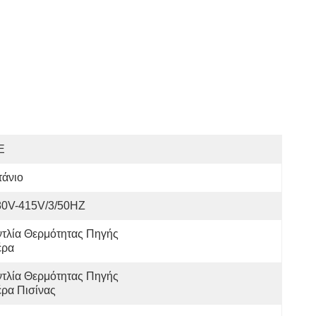
E
τάνιο
80V-415V/3/50HZ
τλία Θερμότητας Πηγής 
έρα
τλία Θερμότητας Πηγής 
ρα Πισίνας