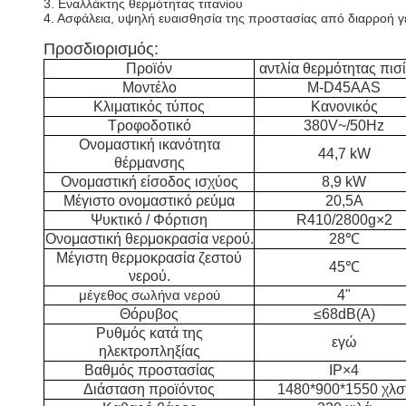
3. Εναλλάκτης θερμότητας τιτανίου
4. Ασφάλεια, υψηλή ευαισθησία της προστασίας από διαρροή 
Προσδιορισμός:
Προϊόν
αντλία θερμότητας πισ
Μοντέλο
M-D45AAS
Κλιματικός τύπος
Κανονικός
Τροφοδοτικό
380V~/50Hz
Ονομαστική ικανότητα
44,7 kW
θέρμανσης
Ονομαστική είσοδος ισχύος
8,9 kW
Μέγιστο ονομαστικό ρεύμα
20,5Α
Ψυκτικό / Φόρτιση
R410/2800g×2
Ονομαστική θερμοκρασία νερού.
28℃
Μέγιστη θερμοκρασία ζεστού
45℃
νερού.
4"
μέγεθος σωλήνα νερού
Θόρυβος
≤68
dB(A)
Ρυθμός κατά της
εγώ
ηλεκτροπληξίας
Βαθμός προστασίας
IP×4
Διάσταση προϊόντος
1480*900*1550 χλσ