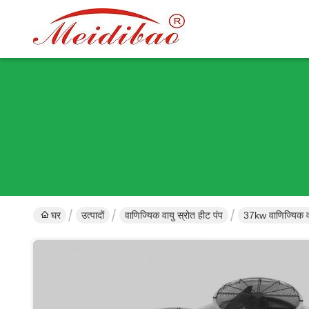
घर
उत्पादों
वाणिज्यिक वायु स्रोत हीट पंप
37kw वाणिज्यिक वा