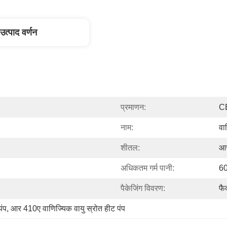
उत्पाद वर्णन
प्रमाणन:
C
नाम:
वा
शीतल:
आ
अधिकतम गर्म पानी:
6
पैकेजिंग विवरण:
फै
पंप
, 
आर 410ए वाणिज्यिक वायु स्रोत हीट पंप