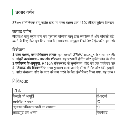
उत्पाद वर्णन
37kw वाणिज्यिक वायु स्रोत हीट पंप उच्च दक्षता आर 410ए हीटिंग कूलिंग सिस्टम
उत्पाद वर्णन:
मीदीबाओ वायु स्रोत ताप पंप प्रणाली परिवेशी वायु द्वारा संचालित है और चौबीसों घ
करने के लिए डिज़ाइन किया गया है। पर्यावरण-अनुकूल R410A रेफ्रिजरेंट द्वारा सं
विशेषता:
1.उच्च दक्षता, कम परिचालन लागत
: प्रभावशाली 37kW आउटपुट के साथ, यह हीट पं
2. दोहरी कार्यक्षमता - ताप और शीतलन
: यह प्रणाली हीटिंग और कूलिंग मोड के बी
3.पर्यावरण के अनुकूल
: R410A रेफ्रिजरेंट से सुसज्जित, हीट पंप एक पर्यावरण-सच
4. टिकाऊ और विश्वसनीय
: उच्च गुणवत्ता वाली सामग्रियों से निर्मित और हेवी-
5. शांत संचालन
: शोर के स्तर को कम करने के लिए इंजीनियर किया गया, यह उच्च क्
विशिष्टता:
गर्मी पंप
बिजली की आपूर्ति
वी-हर्ट्ज
कार्यशील तापमान
℃
न्यूनतम/अधिकतम पानी का तापमान
℃
आउटपुट ताप क्षमता
किलोवाट