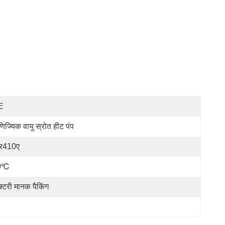
E
णिज्यिक वायु स्रोत हीट पंप
र410ए
0℃
क्टरी मानक पैकिंग