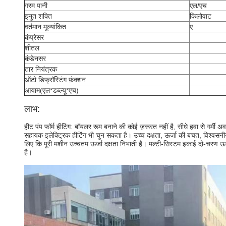
गरम पानी
एल/एच
इनुत शक्ति
किलोवाट
वर्तमान मूल्यांकित
ए
कंप्रेसर
शीतल
कंडेनसर
तार नियंत्रक
ऑटो डिफ्रॉस्टिंग फ़ंक्शन
आयाम(एल*डब्ल्यू*एच)
लाभ:
हीट पंप फॉर्म हीटिंग: बॉयलर रूम बनाने की कोई ज़रूरत नहीं है, सीधे हवा से गर्मी अ
सहायक इलेक्ट्रिक हीटिंग भी चुन सकता है। उच्च दक्षता, ऊर्जा की बचत, विश्वसनीय प्
लिए कि पूरी मशीन उच्चतम ऊर्जा दक्षता निभाती है। मल्टी-सिस्टम इकाई दो-चरण ऊ
है।