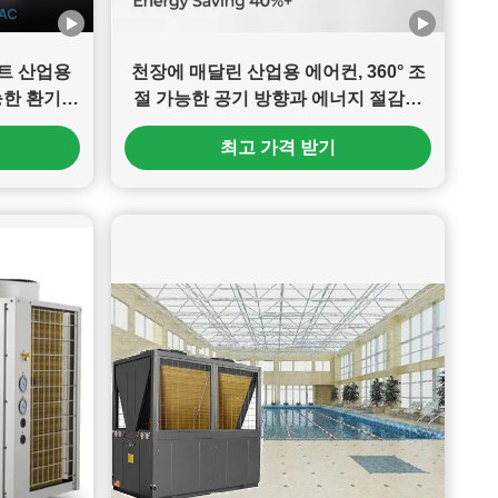
 제트 산업용
천장에 매달린 산업용 에어컨, 360° 조
능한 환기와
절 가능한 공기 방향과 에너지 절감을
위한 하이브리드 증발 응 condense 기
최고 가격 받기
술