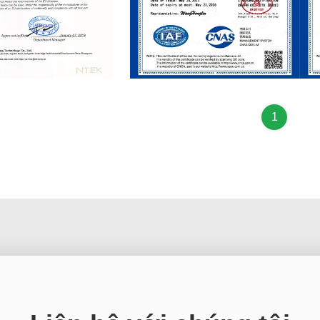
te
CE Certificate
CE C
1