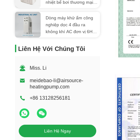
nhiệt bể bơi thương mại
máy bơm nhiệt
Dòng máy khử ẩm công
nghiệp dọc 4 đầu ra
không khí AC đơn vị 6HP
8HP cho nhà máy kho
xưởng xưởng làm mát,
Liên Hệ Với Chúng Tôi
máy điều hòa không khí
công nghiệp
Miss. Li
ATC Certific
meidebao-li@airsource-
heatingpump.com
+86 13128256181
Liên Hệ Ngay