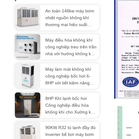
An toàn 148kw máy bơm
nhiệt nguồn không khí
thương mại hiệu suất
đáng tin cậy cho bệnh
viện
Máy điều hòa không khí
công nghiệp treo trên trần
nhà với hướng không khí
điều chỉnh 360 ° và công
nghệ ngưng tụ bay hơi lai
Máy làm mát không khí
để tiết kiệm năng lượng
công nghiệp bốc hơi 6-
8HP với tiết kiệm năng
lượng 30-50%, lưu lượng
không khí dài 18m và
8HP Khí lạnh bốc hơi
ISO 9001
không có rắc rối cài đặt
Công nghiệp điều hòa
cho các nhà máy và kho
không khí cho Xưởng kho
Phòng thí nghiệm Không
khí tươi lạnh Bảo trì thấp
90KW R32 tủ lạnh đầy đủ
Inverter bể bơi máy bơm