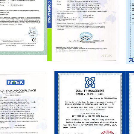
ate
CE Certificate
CQ